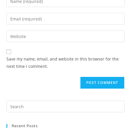
your
name
Enter
or
your
username
email
Enter
to
address
your
comment
to
website
comment
URL
Save my name, email, and website in this browser for the
(optional)
next time I comment.
Recent Posts