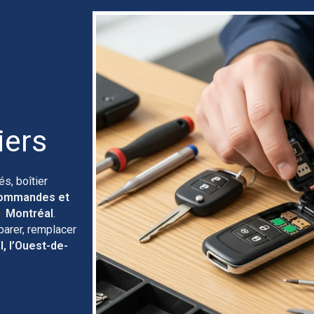
iers
s, boîtier
commandes et
o
Montréal
.
parer, remplacer
l, l’Ouest-de-