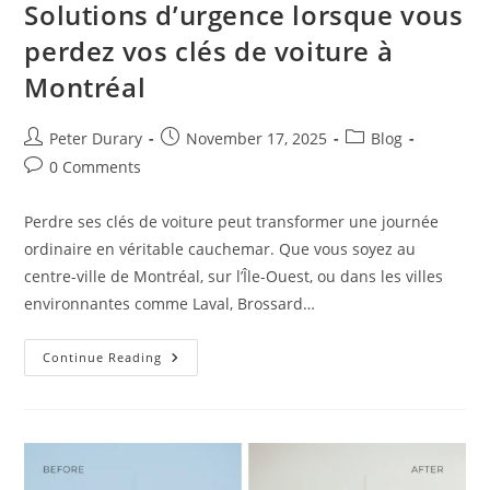
Solutions d’urgence lorsque vous
perdez vos clés de voiture à
Montréal
Post
Post
Post
Peter Durary
November 17, 2025
Blog
author:
published:
category:
Post
0 Comments
comments:
Perdre ses clés de voiture peut transformer une journée
ordinaire en véritable cauchemar. Que vous soyez au
centre-ville de Montréal, sur l’Île-Ouest, ou dans les villes
environnantes comme Laval, Brossard…
Solutions
Continue Reading
D’urgence
Lorsque
Vous
Perdez
Vos
Clés
De
Voiture