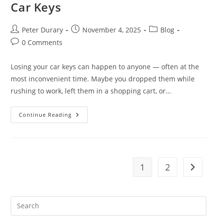
Car Keys
Post
Post
Post
Peter Durary
November 4, 2025
Blog
author:
published:
category:
Post
0 Comments
comments:
Losing your car keys can happen to anyone — often at the
most inconvenient time. Maybe you dropped them while
rushing to work, left them in a shopping cart, or…
Car
Continue Reading
Key
Replacement
Montreal:
What
To
Do
If
1
2
Go to t
You’ve
Lost
Your
Car
Keys