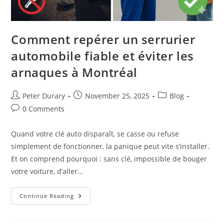
Comment repérer un serrurier
automobile fiable et éviter les
arnaques à Montréal
Post
Post
Post
Peter Durary
November 25, 2025
Blog
author:
published:
category:
Post
0 Comments
comments:
Quand votre clé auto disparaît, se casse ou refuse
simplement de fonctionner, la panique peut vite s’installer.
Et on comprend pourquoi : sans clé, impossible de bouger
votre voiture, d’aller…
Comment
Continue Reading
Repérer
Un
Serrurier
Automobile