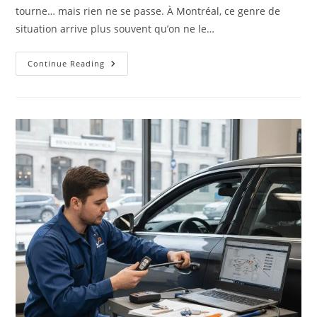
tourne… mais rien ne se passe. À Montréal, ce genre de
situation arrive plus souvent qu’on ne le…
Réparation
Continue Reading
D’Allumage
Vs
Remplacement
De
Clé
À
Montréal
:
Comment
Savoir
Ce
Dont
Vous
Avez
Vraiment
Besoin