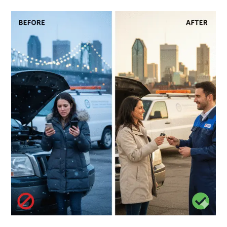
Fiable
Et
Éviter
Les
Arnaques
À
Montréal