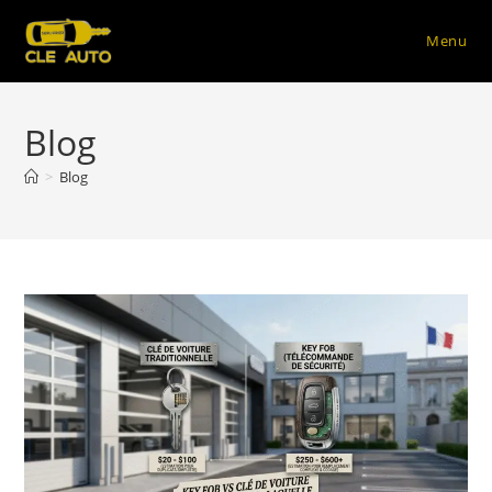
Menu
Skip
to
Blog
content
>
Blog