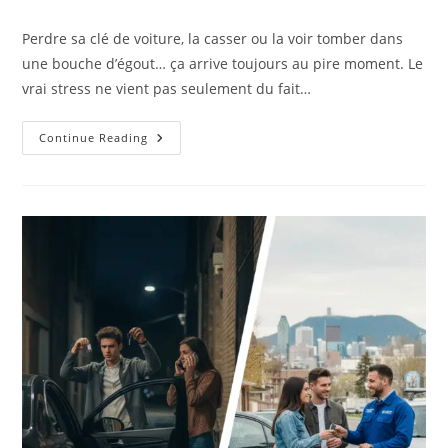
comments:
Perdre sa clé de voiture, la casser ou la voir tomber dans
une bouche d’égout… ça arrive toujours au pire moment. Le
vrai stress ne vient pas seulement du fait…
Combien
Continue Reading
Coûte
Le
Remplacement
D’une
Clé
De
Voiture
?
Un
Guide
Simple
Des
Prix