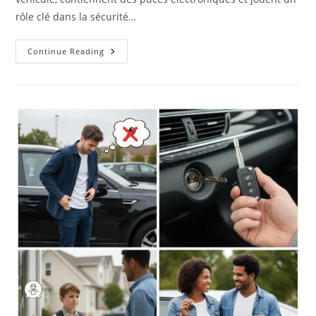
rôle clé dans la sécurité…
Qu’est-
Continue Reading
Ce
Qu’un
Serrurier
Automobile
Et
Quand
En
Avez-
Vous
Besoin
?