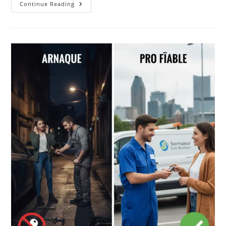
Les
Continue Reading
10
Situations
Où
Vous
Avez
Absolument
Besoin
D’un
Double
De
Clé
De
Voiture