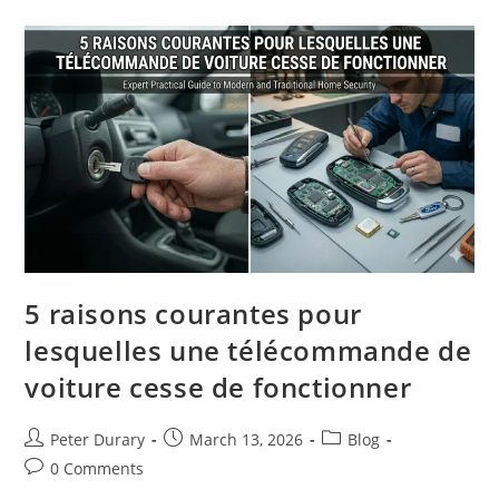
De
Voiture
Traditionnelle
:
Laquelle
Est
La
Plus
Sécurisée
?
5 raisons courantes pour
lesquelles une télécommande de
voiture cesse de fonctionner
Post
Post
Post
Peter Durary
March 13, 2026
Blog
author:
published:
category:
Post
0 Comments
comments: