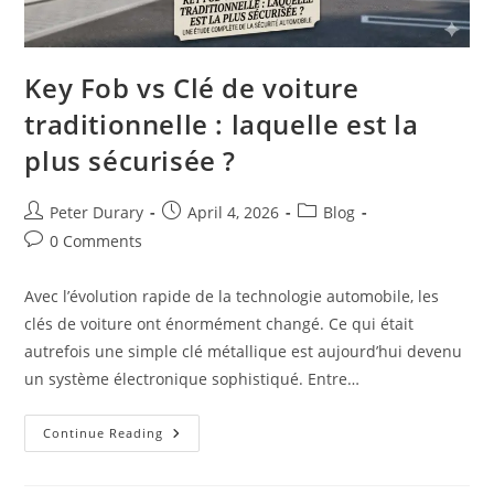
Key Fob vs Clé de voiture
traditionnelle : laquelle est la
plus sécurisée ?
Post
Post
Post
Peter Durary
April 4, 2026
Blog
author:
published:
category:
Post
0 Comments
comments:
Avec l’évolution rapide de la technologie automobile, les
clés de voiture ont énormément changé. Ce qui était
autrefois une simple clé métallique est aujourd’hui devenu
un système électronique sophistiqué. Entre…
Key
Continue Reading
Fob
Vs
Clé