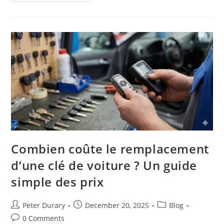
Les
Clés
De
Voiture
Intelligentes
Et
Leur
Remplacement
À
Montréal
Combien coûte le remplacement
d’une clé de voiture ? Un guide
simple des prix
Post
Post
Post
Peter Durary
December 20, 2025
Blog
author:
published:
category:
Post
0 Comments