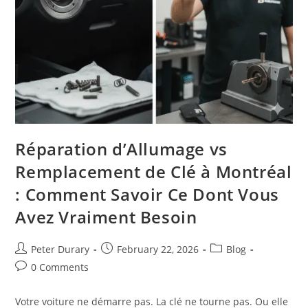
Réparation d’Allumage vs
Remplacement de Clé à Montréal
: Comment Savoir Ce Dont Vous
Avez Vraiment Besoin
Post
Post
Post
Peter Durary
February 22, 2026
Blog
author:
published:
category:
Post
0 Comments
comments:
Votre voiture ne démarre pas. La clé ne tourne pas. Ou elle