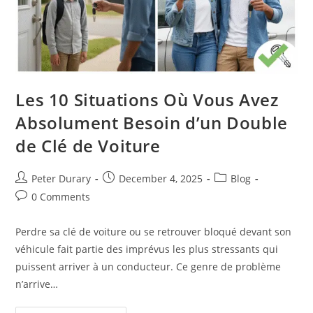
Les 10 Situations Où Vous Avez
Absolument Besoin d’un Double
de Clé de Voiture
Post
Post
Post
Peter Durary
December 4, 2025
Blog
author:
published:
category:
Post
0 Comments
comments:
Perdre sa clé de voiture ou se retrouver bloqué devant son
véhicule fait partie des imprévus les plus stressants qui
puissent arriver à un conducteur. Ce genre de problème
n’arrive…