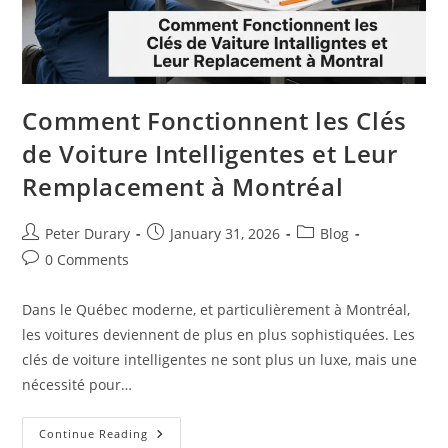
Comment Fonctionnent les Clés
de Voiture Intelligentes et Leur
Remplacement à Montréal
Post
Post
Post
Peter Durary
January 31, 2026
Blog
author:
published:
category:
Post
0 Comments
comments:
Dans le Québec moderne, et particulièrement à Montréal,
les voitures deviennent de plus en plus sophistiquées. Les
clés de voiture intelligentes ne sont plus un luxe, mais une
nécessité pour…
Comment
Continue Reading
Fonctionnent