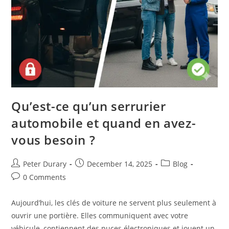
Qu’est-ce qu’un serrurier
automobile et quand en avez-
vous besoin ?
Post
Post
Post
Peter Durary
December 14, 2025
Blog
author:
published:
category:
Post
0 Comments
comments:
Aujourd’hui, les clés de voiture ne servent plus seulement à
ouvrir une portière. Elles communiquent avec votre
véhicule, contiennent des puces électroniques et jouent un