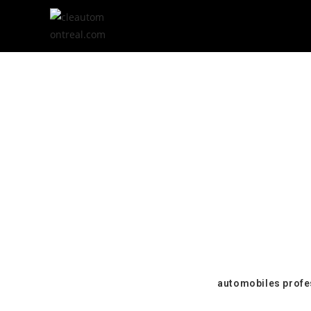
Verr
Se retrouver co
courante, toujours 
aller chercher vos
devenir une source 
Montréal
, ou
automobiles profe