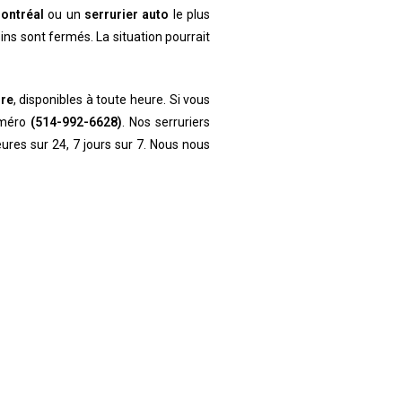
Montréal
ou un
serrurier auto
le plus
sins sont fermés. La situation pourrait
ure
, disponibles à toute heure. Si vous
numéro
(514-992-6628)
. Nos serruriers
eures sur 24, 7 jours sur 7. Nous nous