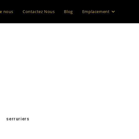
e nous
Contactez Nous
Blog
Emplacement
iture
t une expérience
riez du travail pour
sa voiture
peut vite
illage de voiture à
 de
serruriers
, fiable et disponible